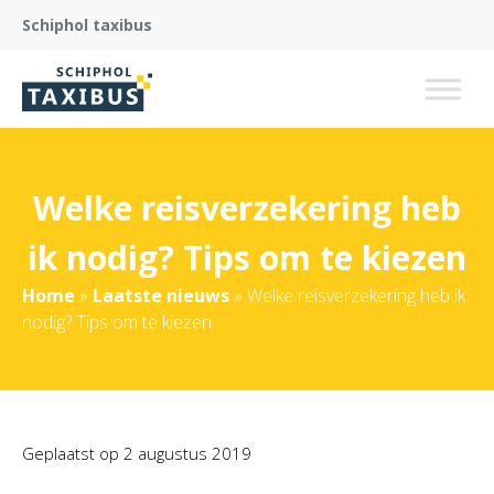
Schiphol taxibus
Welke reisverzekering heb
ik nodig? Tips om te kiezen
Home
»
Laatste nieuws
»
Welke reisverzekering heb ik
nodig? Tips om te kiezen
Geplaatst op
2 augustus 2019