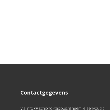
Contactgegevens
Via info @ schiphol-taxibus.nl neem je eenvoudig