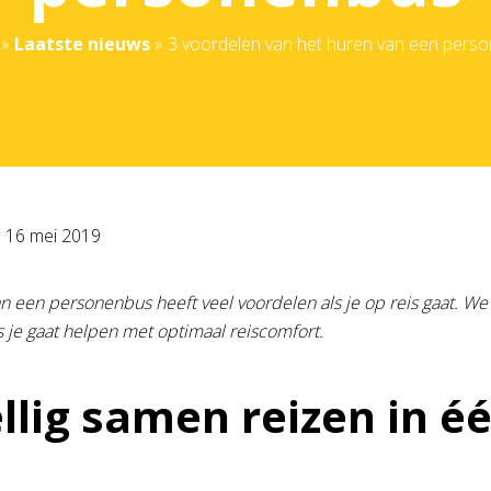
»
Laatste nieuws
»
3 voordelen van het huren van een pers
p
16 mei 2019
n een personenbus heeft veel voordelen als je op reis gaat. W
je gaat helpen met optimaal reiscomfort.
llig samen reizen in é