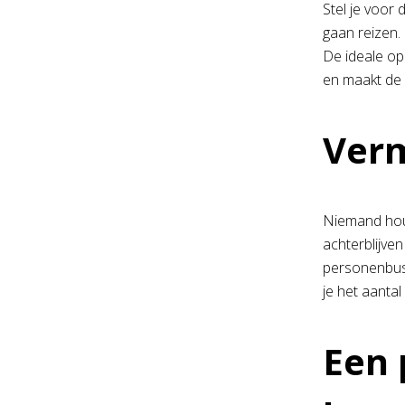
Stel je voor
gaan reizen. 
De ideale opl
en maakt de 
Verm
Niemand houd
achterblijven
personenbusje
je het aanta
Een 