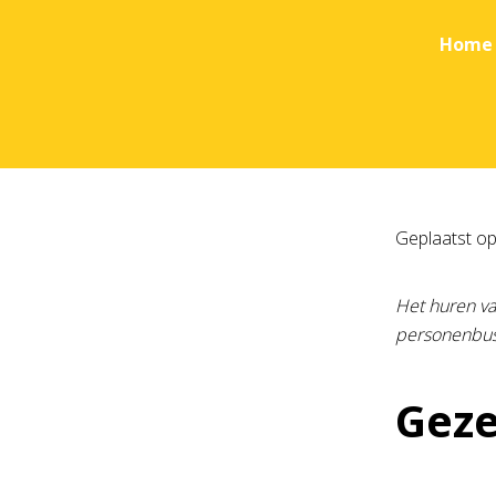
Home
Geplaatst o
Het huren va
personenbus 
Geze