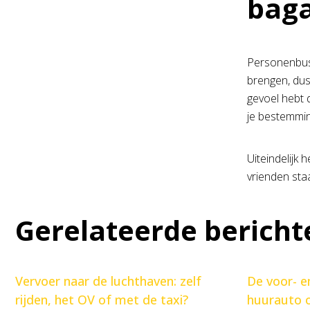
bag
Personenbusj
brengen, dus 
gevoel hebt 
je bestemmi
Uiteindelijk
vrienden staa
Gerelateerde bericht
Vervoer naar de luchthaven: zelf
De voor- e
rijden, het OV of met de taxi?
huurauto o