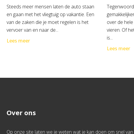
Steeds meer mensen laten de auto staan
Tegenwoordi
en gaan met het vliegtuig op vakantie. Een
gemakkelijke
van de zaken die je moet regelen is het
over de hele
vervoer van en naar de...
vieren. Of h
is...
Lees meer
Lees meer
Over ons
Op onze site laten we je weten wat je kan doen om snel van