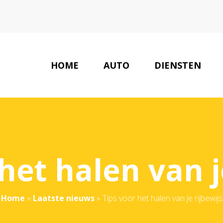
HOME
AUTO
DIENSTEN
het halen van j
Home
»
Laatste nieuws
»
Tips voor het halen van je rijbewijs