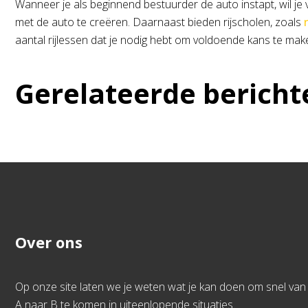
Wanneer je als beginnend bestuurder de auto instapt, wil je va
met de auto te creëren. Daarnaast bieden rijscholen, zoals
aantal rijlessen dat je nodig hebt om voldoende kans te make
Gerelateerde bericht
Over ons
Op onze site laten we je weten wat je kan doen om snel van
A naar B te komen in uiteenlopende situaties.