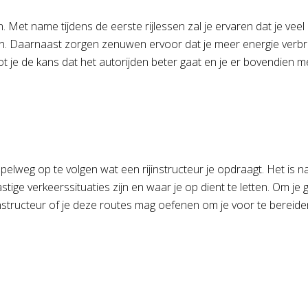
en. Met name tijdens de eerste rijlessen zal je ervaren dat je ve
n en. Daarnaast zorgen zenuwen ervoor dat je meer energie verb
oot je de kans dat het autorijden beter gaat en je er bovendien m
mpelweg op te volgen wat een rijinstructeur je opdraagt. Het is na
astige verkeerssituaties zijn en waar je op dient te letten. Om j
instructeur of je deze routes mag oefenen om je voor te berei