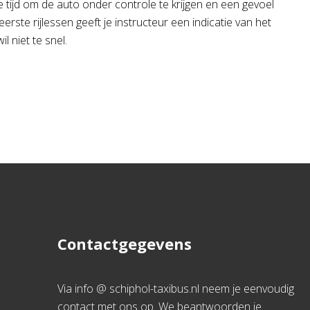
de tijd om de auto onder controle te krijgen en een gevoel
erste rijlessen geeft je instructeur een indicatie van het
 niet te snel.
Contactgegevens
Via info @ schiphol-taxibus.nl neem je eenvoudig
contact met ons op. We beantwoorden je