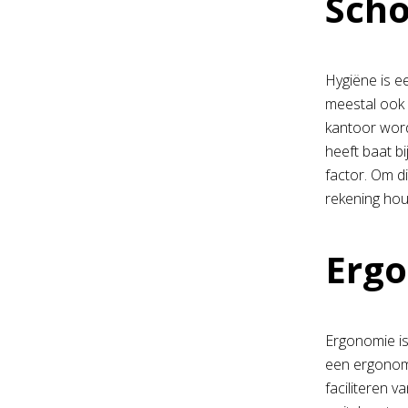
Scho
Hygiëne is e
meestal ook
kantoor word
heeft baat b
factor. Om d
rekening hou
Ergo
Ergonomie is
een ergonomi
faciliteren v