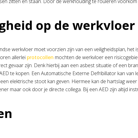
sen zitten en staan. Door de werkhouding te rouleren voorkom 
igheid op de werkvloer
dse werkvloer moet voorzien zijn van een veiligheidsplan, het is 
horen allerlei
protocollen
mochten de werkvloer een risicogebie
irect gevaar zijn. Denk hierbij aan een asbest situatie of een b
ED te kopen. Een Automatische Externe Defribillator kan van lev
d een elektrische stoot kan geven. Hiermee kan de hartslag w
ner maar ook door je directe collega. Bij een AED zijn altijd ins
en