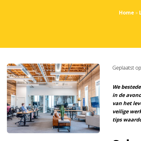
Home
»
Geplaatst o
We besteden
in de avond
van het le
veilige wer
tips waard