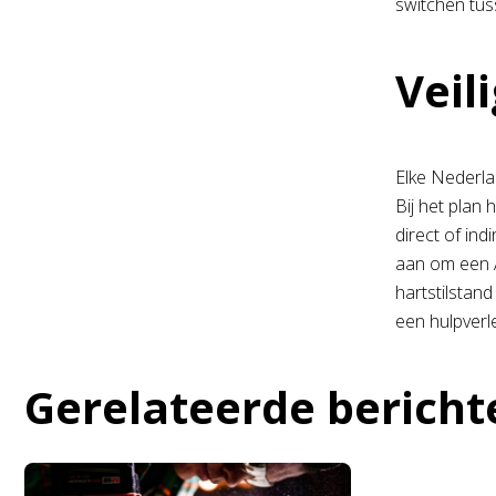
switchen tus
Veil
Elke Nederlan
Bij het plan 
direct of ind
aan om een A
hartstilstan
een hulpverle
Gerelateerde bericht