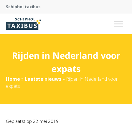
Schiphol taxibus
Rijden in Nederland voor
expats
Home
»
Laatste nieuws
»
Rijden in Nederland voor
expats
Geplaatst op
22 mei 2019